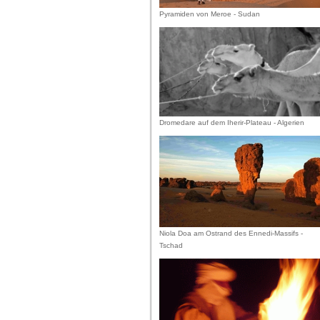
Pyramiden von Meroe - Sudan
Dromedare auf dem Iherir-Plateau - Algerien
Niola Doa am Ostrand des Ennedi-Massifs -
Tschad