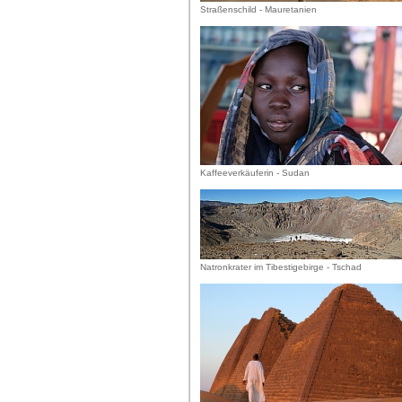
Straßenschild - Mauretanien
Kaffeeverkäuferin - Sudan
Natronkrater im Tibestigebirge - Tschad