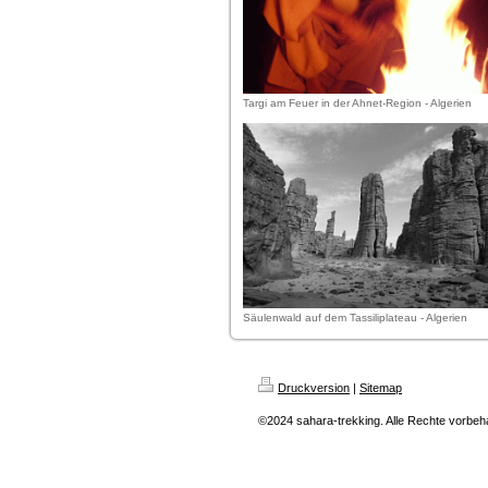
Targi am Feuer in der Ahnet-Region - Algerien
Säulenwald auf dem Tassiliplateau - Algerien
Druckversion
|
Sitemap
©2024 sahara-trekking. Alle Rechte vorbeha