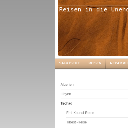
Reisen in die Unen
STARTSEITE
REISEN
REISEKA
Algerien
Libyen
Tschad
Emi-Koussi-Reise
Tibesti-Reise