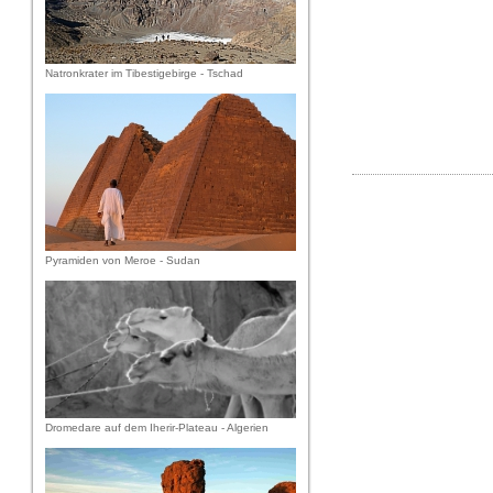
Natronkrater im Tibestigebirge - Tschad
Pyramiden von Meroe - Sudan
Dromedare auf dem Iherir-Plateau - Algerien