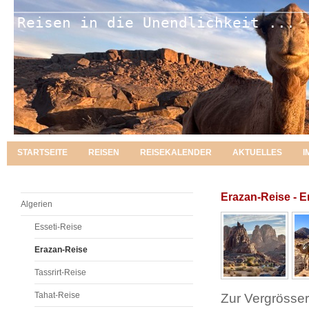
Reisen in die Unendlichkeit ...
STARTSEITE
REISEN
REISEKALENDER
AKTUELLES
I
Erazan-Reise - 
Algerien
Esseti-Reise
Erazan-Reise
Tassrirt-Reise
Tahat-Reise
Zur Vergrösseru