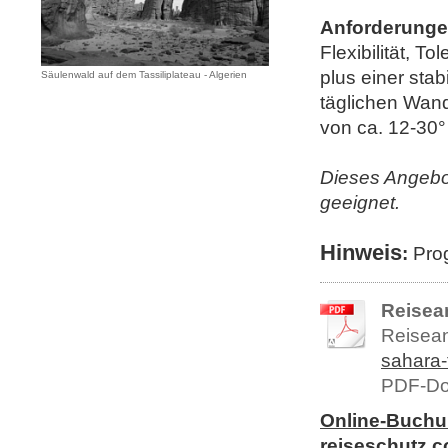
Anforderung
Flexibilität, 
plus einer stab
Säulenwald auf dem Tassiliplateau - Algerien
täglichen Wan
von ca. 12-30°
Dieses Angebot
geeignet.
Hinweis
:
Prog
Reisea
Reisea
sahara-
PDF-Do
Online-Buchun
reiseschutz.