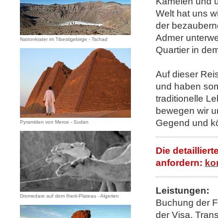
Kamelen und u
Welt hat uns w
der bezaubern
Admer unterweg
Natronkrater im Tibestigebirge - Tschad
Quartier in d
Auf dieser Rei
und haben somit
traditionelle
bewegen wir u
Gegend und kö
Pyramiden von Meroe - Sudan
Die detaillier
anfordern:
ko
Leistungen:
Dromedare auf dem Iherir-Plateau - Algerien
Buchung der Fl
der Visa, Tran