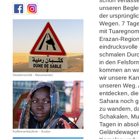
schon verlasse
unseren Begle
der ursprüngli
Wegen. 7 Tag
mit Tuaregnoma
Erazan-Region
eindrucksvoll
schmalen Durch
in den Felsfor
kommen an was
Straßenschild - Mauretanien
wir unsere Kan
unseren Weg. A
entdecken, die
Sahara noch gr
zu wandern, da
Schakalen, Mu
Tagen in absol
Geländewagen 
Kaffeeverkäuferin - Sudan