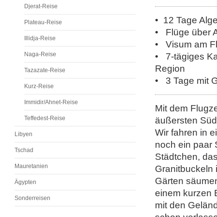
Djerat-Reise
• 12 Tage Alge
Plateau-Reise
• Flüge über A
Illidja-Reise
• Visum am Fl
Naga-Reise
• 7-tägiges K
Region
Tazazate-Reise
•
3 Tage mit 
Kurz-Reise
Immidir/Ahnet-Reise
Mit dem Flugze
Teffedest-Reise
äußersten Südo
Wir fahren in
Libyen
noch ein paar 
Tschad
Städtchen, das
Mauretanien
Granitbuckeln
Gärten säumen 
Ägypten
einem kurzen B
Sonderreisen
mit den Gelän