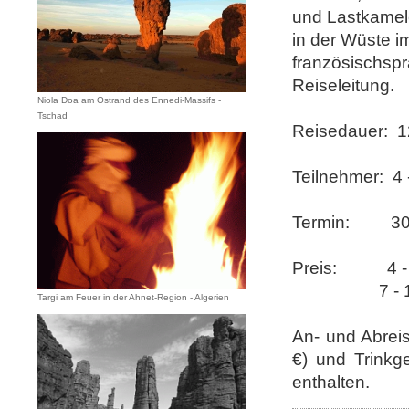
und Lastkamel
in der Wüste im
französischspr
Reiseleitung.
Niola Doa am Ostrand des Ennedi-Massifs -
Tschad
Reisedauer: 1
Teilnehmer: 4
Termin:
30
Preis: 4 - 
7 - 10 Te
Targi am Feuer in der Ahnet-Region - Algerien
An- und Abreis
€) und Trinkg
enthalten.